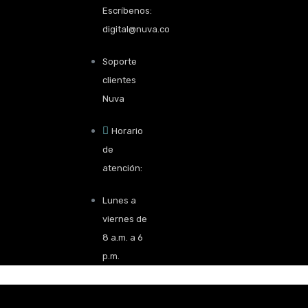
Escríbenos:
digital@nuva.co
Soporte
clientes
Nuva
Horario
de
atención:
Lunes a
viernes de
8 a.m. a 6
p.m.