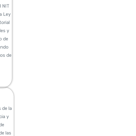
l NIT
a Ley
orial
les y
o de
endo
hos de
 de la
ia y
 de
de las