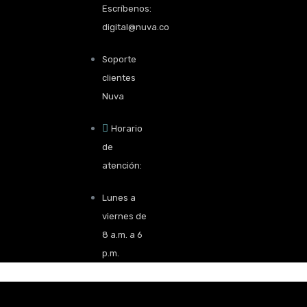
Escríbenos:
digital@nuva.co
Soporte
clientes
Nuva
Horario
de
atención:
Lunes a
viernes de
8 a.m. a 6
p.m.