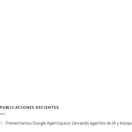
Google Cloud Platform
En esta oportunidad veremos GCP (Google Cloud Platform) y com
Nuva
8 marzo, 2019
Capacitación
PUBLICACIONES RECIENTES
Presentamos Google Agentspace: Llevando agentes de IA y búsque