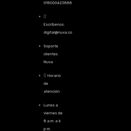
018000423888
Escríbenos:
digital@nuva.co
Soporte
clientes
Nuva
Horario
de
atención:
Lunes a
viernes de
8 a.m. a 6
p.m.