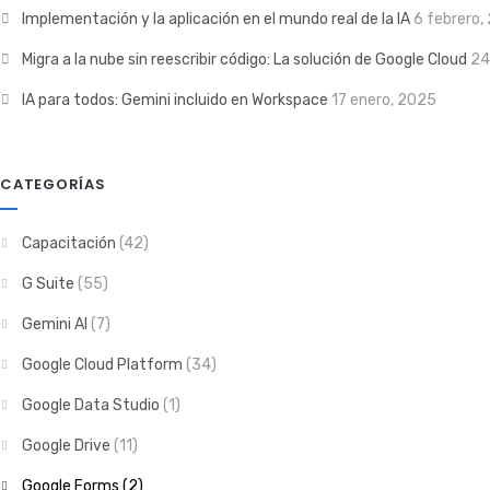
Implementación y la aplicación en el mundo real de la IA
6 febrero,
Migra a la nube sin reescribir código: La solución de Google Cloud
24
IA para todos: Gemini incluido en Workspace
17 enero, 2025
CATEGORÍAS
Capacitación
(42)
G Suite
(55)
Gemini AI
(7)
Google Cloud Platform
(34)
Google Data Studio
(1)
Google Drive
(11)
Google Forms
(2)