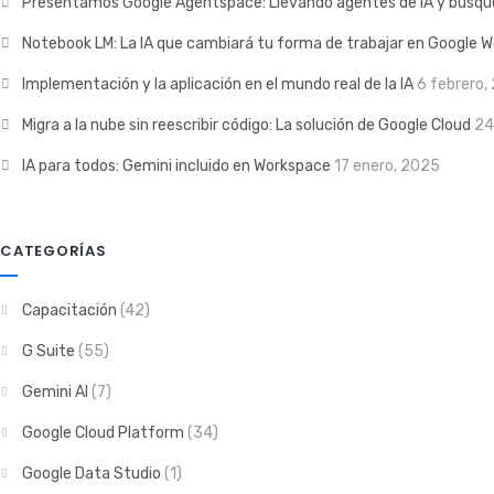
Presentamos Google Agentspace: Llevando agentes de IA y búsque
Notebook LM: La IA que cambiará tu forma de trabajar en Google 
Implementación y la aplicación en el mundo real de la IA
6 febrero,
Migra a la nube sin reescribir código: La solución de Google Cloud
24
IA para todos: Gemini incluido en Workspace
17 enero, 2025
CATEGORÍAS
Capacitación
(42)
G Suite
(55)
Gemini AI
(7)
Google Cloud Platform
(34)
Google Data Studio
(1)