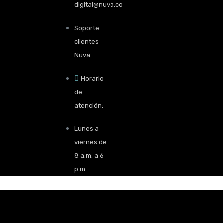
digital@nuva.co
Soporte
clientes
Nuva
Horario
de
atención:
Lunes a
viernes de
8 a.m. a 6
p.m.