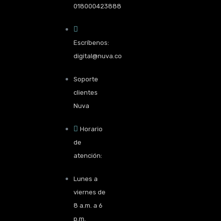
018000423888
Escríbenos:
digital@nuva.co
Soporte
clientes
Nuva
Horario
de
atención:
Lunes a
viernes de
8 a.m. a 6
p.m.