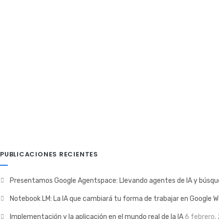
Cómo funciona Google Apps Script: 
Google Apps Script es un Lenguaje de Secuencias de Comando
Más Aquí
Nuva
6 julio, 2022
Google Cloud Platform
0 C
PUBLICACIONES RECIENTES
Presentamos Google Agentspace: Llevando agentes de IA y búsque
Notebook LM: La IA que cambiará tu forma de trabajar en Google 
Implementación y la aplicación en el mundo real de la IA
6 febrero,