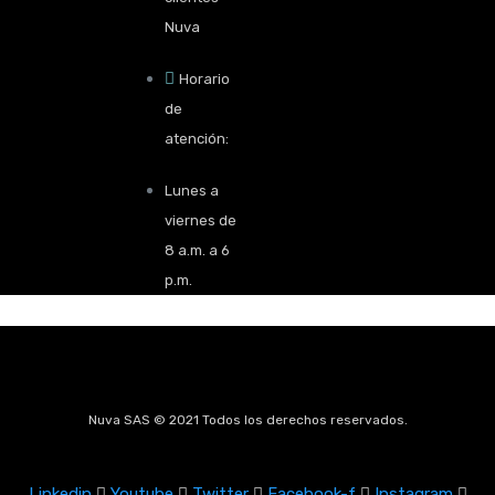
Nuva
Horario
de
atención:
Lunes a
viernes de
8 a.m. a 6
p.m.
Nuva SAS © 2021 Todos los derechos reservados.
Linkedin
Youtube
Twitter
Facebook-f
Instagram