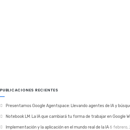
6 claves para mejorar el soporte al 
Mejorar el Soporte al Cliente se Traduce en Perfeccionar la E
Nuva
2 marzo, 2022
Zoho
0 Comments
PUBLICACIONES RECIENTES
Presentamos Google Agentspace: Llevando agentes de IA y búsque
Notebook LM: La IA que cambiará tu forma de trabajar en Google 
Implementación y la aplicación en el mundo real de la IA
6 febrero,