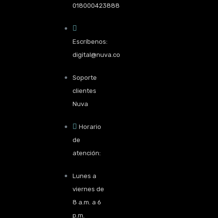
018000423888
Escríbenos:
digital@nuva.co
Soporte
clientes
Nuva
Horario
de
atención:
Lunes a
viernes de
8 a.m. a 6
p.m.