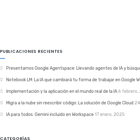
Nuva
2 agosto, 2022
Google Workspace
0 C
PUBLICACIONES RECIENTES
Presentamos Google Agentspace: Llevando agentes de IA y búsque
Notebook LM: La IA que cambiará tu forma de trabajar en Google 
Implementación y la aplicación en el mundo real de la IA
6 febrero,
Migra a la nube sin reescribir código: La solución de Google Cloud
24
IA para todos: Gemini incluido en Workspace
17 enero, 2025
CATEGORÍAS