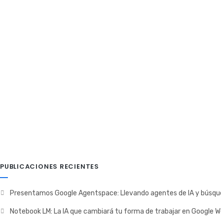
Scripts en hojas de Cálculo
En esta oportunidad veremos como sacar el máximo provecho 
Nuva
29 junio, 2018
Capacitación
,
G Suite
,
Hojas de
PUBLICACIONES RECIENTES
Presentamos Google Agentspace: Llevando agentes de IA y búsque
Notebook LM: La IA que cambiará tu forma de trabajar en Google 