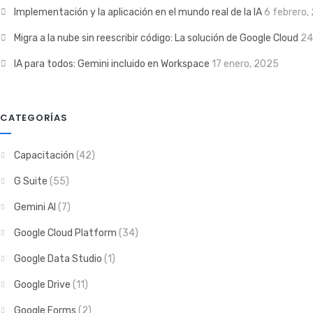
Implementación y la aplicación en el mundo real de la IA
6 febrero,
Migra a la nube sin reescribir código: La solución de Google Cloud
24
IA para todos: Gemini incluido en Workspace
17 enero, 2025
CATEGORÍAS
Capacitación
(42)
G Suite
(55)
Gemini AI
(7)
Google Cloud Platform
(34)
Google Data Studio
(1)
Google Drive
(11)
Google Forms
(2)